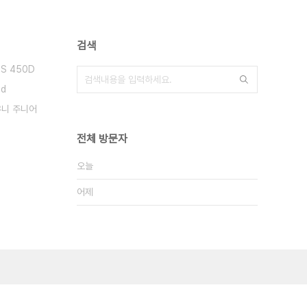
검색
OS 450D
3d
우니 주니어
전체 방문자
오늘
어제