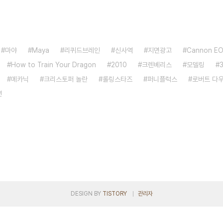
마야
Maya
리퀴드브레인
신사역
지면광고
Cannon E
How to Train Your Dragon
2010
크렌베리스
모델링
메카닉
크리스토퍼 놀란
롤링스타즈
퍼니플럭스
로버트 다
션
DESIGN BY
TISTORY
관리자