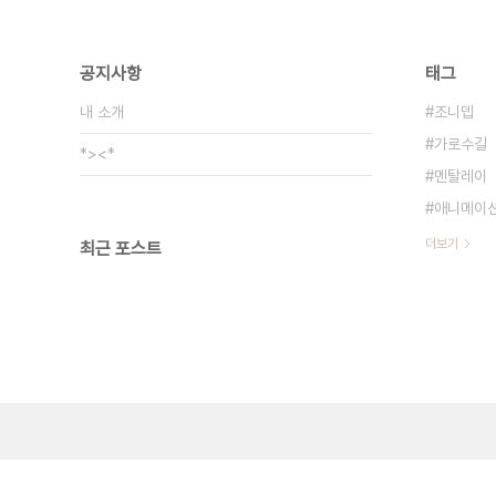
공지사항
태그
내 소개
조니뎁
가로수길
*><*
멘탈레이
애니메이
더보기
최근 포스트