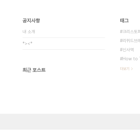
공지사항
태그
내 소개
크리스토퍼
리퀴드브
*><*
신사역
How to 
더보기
최근 포스트