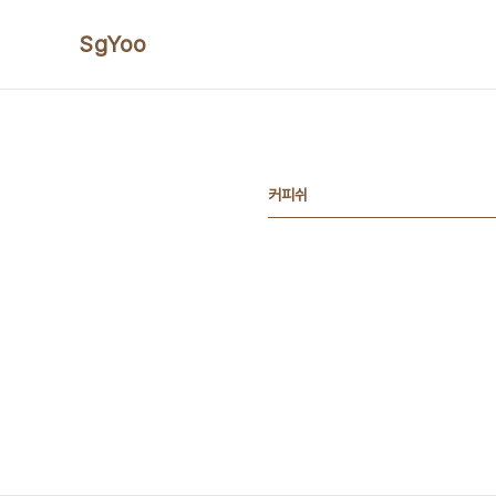
본문 바로가기
SgYoo
커피쉬