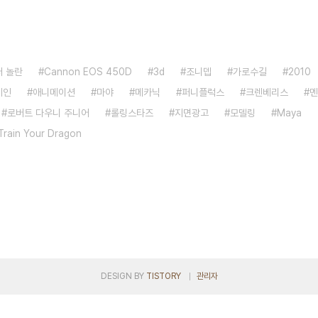
 놀란
Cannon EOS 450D
3d
조니뎁
가로수길
2010
레인
애니메이션
마야
메카닉
퍼니플럭스
크렌베리스
멘
로버트 다우니 주니어
롤링스타즈
지면광고
모델링
Maya
Train Your Dragon
DESIGN BY
TISTORY
관리자