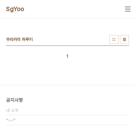
본문 바로가기
SgYoo
무라카미 하루키
1
공지사항
내 소개
*><*