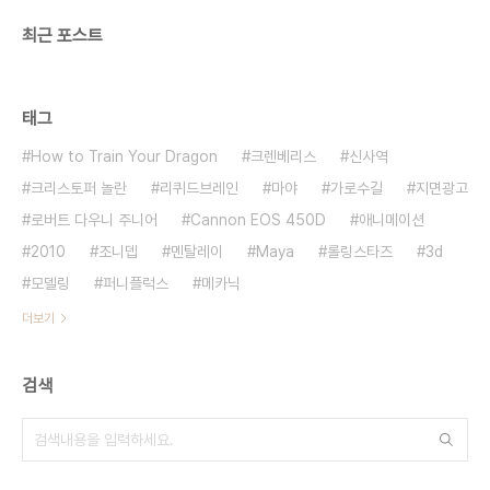
최근 포스트
태그
How to Train Your Dragon
크렌베리스
신사역
크리스토퍼 놀란
리퀴드브레인
마야
가로수길
지면광고
로버트 다우니 주니어
Cannon EOS 450D
애니메이션
2010
조니뎁
멘탈레이
Maya
롤링스타즈
3d
모델링
퍼니플럭스
메카닉
더보기
검색