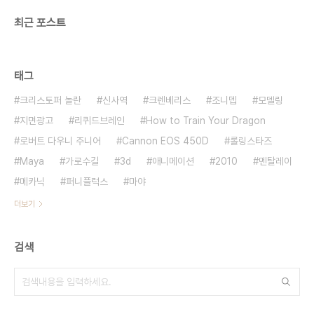
최근 포스트
태그
크리스토퍼 놀란
신사역
크렌베리스
조니뎁
모델링
지면광고
리퀴드브레인
How to Train Your Dragon
로버트 다우니 주니어
Cannon EOS 450D
롤링스타즈
Maya
가로수길
3d
애니메이션
2010
멘탈레이
메카닉
퍼니플럭스
마야
더보기
검색