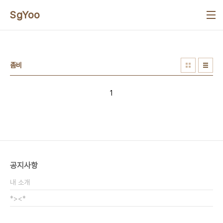
본문 바로가기
SgYoo
좀비
1
공지사항
내 소개
*><*